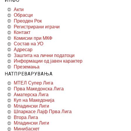
ИНФО
Акти
Обрасци
Преоден Рок
Регистрирани играчи
Контакт
Комисии при МКФ
Состав на УО
Адресар
Заштита на лични податоци
Информации од јавен карактер
Преземања
НАТПРЕВАРУВАЊА
МТЕЛ Супер Лига
Прва Македонска Лига
Аматерска Лига
Куп на Македонија
Младински Лиги
Шпаркасе Лајф Прва Лига
Втора Лига
Младински Лиги
Минибаскет