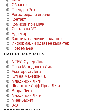
Акти
Обрасци
Преоден Рок
Регистрирани играчи
Контакт
Комисии при МКФ
Состав на УО
Адресар
Заштита на лични податоци
Информации од јавен карактер
Преземања
НАТПРЕВАРУВАЊА
МТЕЛ Супер Лига
Прва Македонска Лига
Аматерска Лига
Куп на Македонија
Младински Лиги
Шпаркасе Лајф Прва Лига
Втора Лига
Младински Лиги
Минибаскет
3x3